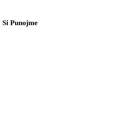
Sot, njeklik.com eshte vendi ku jeton e gjithe ajo pervoje. Ndertojme
produkte digjitale per biznese, dhe ndertojme tonat. Emri e thote te
gjithe — zgjidhja juaj digjitale, ne nje klik.
Si Punojme