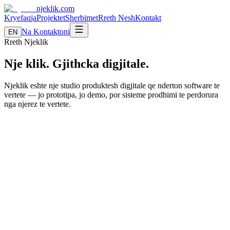
njeklik
.com
Kryefaqja
Projektet
Sherbimet
Rreth Nesh
Kontakt
Na Kontaktoni
EN
Rreth Njeklik
Nje klik. Gjithcka digjitale.
Njeklik eshte nje studio produktesh digjitale qe nderton software te
vertete — jo prototipa, jo demo, por sisteme prodhimi te perdorura
nga njerez te vertete.
Filluam si zhvillues duke ndertuar mjete per te zgjidhur probleme
reale. Nje sistem rezervimesh per klinika qe vertete funksionon. Nje
platforme streaming qe menaxhon mijera perdorues. Mjete AI qe
nuk funksionojne vetem ne demo — ato lancohen.
Cdo projekt na mesoi dicka te re: si te ndertojme SaaS multi-tenant,
si te shperndajme ne iOS, Android, Desktop dhe Web nga nje kod-
baze e vetme, si te integrojme AI qe vertete ndihmon perdoruesit.