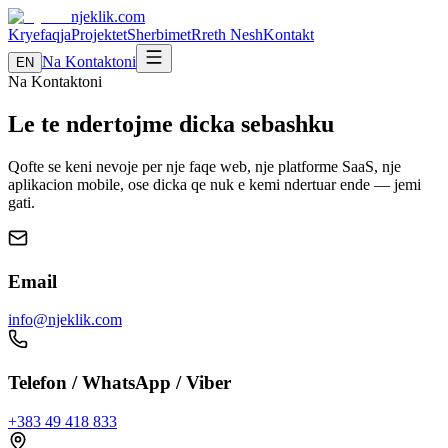
njeklik
.com
Kryefaqja
Projektet
Sherbimet
Rreth Nesh
Kontakt
Na Kontaktoni
EN
Na Kontaktoni
Le te ndertojme dicka sebashku
Qofte se keni nevoje per nje faqe web, nje platforme SaaS, nje
aplikacion mobile, ose dicka qe nuk e kemi ndertuar ende — jemi
gati.
Email
info@njeklik.com
Telefon / WhatsApp / Viber
+383 49 418 833