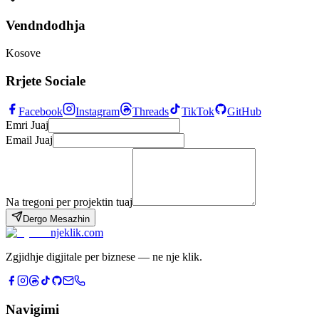
Vendndodhja
Kosove
Rrjete Sociale
Facebook
Instagram
Threads
TikTok
GitHub
Emri Juaj
Email Juaj
Na tregoni per projektin tuaj
Dergo Mesazhin
njeklik
.com
Zgjidhje digjitale per biznese — ne nje klik.
Navigimi